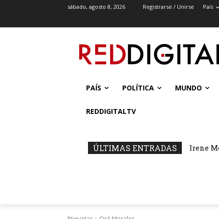
sábado, agosto 8, 2026
Registrarse / Unirse
País
PAÍS
POLÍTICA
MUNDO
REDDIGITALTV
ÚLTIMAS ENTRADAS
Irene M
Etiquetas
Osé Morales