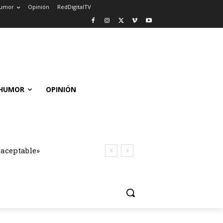
umor
Opinión
RedDigitalTV
HUMOR
OPINIÓN
naceptable»