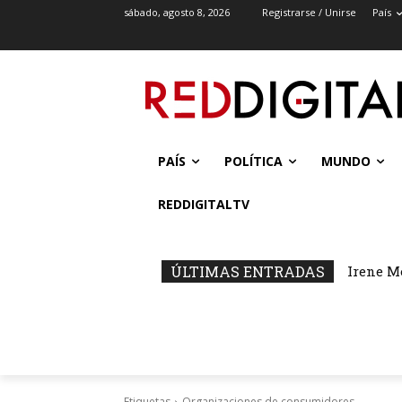
sábado, agosto 8, 2026
Registrarse / Unirse
País
PAÍS
POLÍTICA
MUNDO
REDDIGITALTV
ÚLTIMAS ENTRADAS
Irene M
Etiquetas
Organizaciones de consumidores