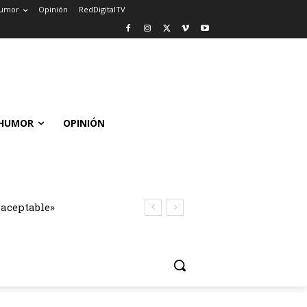
umor
Opinión
RedDigitalTV
HUMOR
OPINIÓN
naceptable»