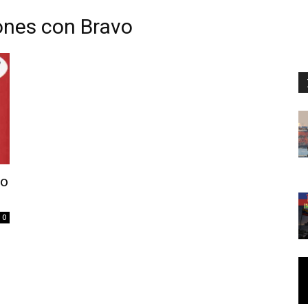
ones con Bravo
io
0