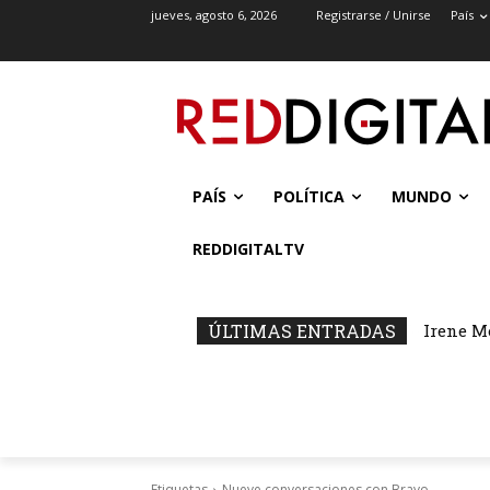
jueves, agosto 6, 2026
Registrarse / Unirse
País
PAÍS
POLÍTICA
MUNDO
REDDIGITALTV
ÚLTIMAS ENTRADAS
Irene M
Etiquetas
Nueve conversaciones con Bravo