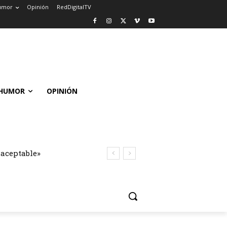
umor
Opinión
RedDigitalTV
HUMOR
OPINIÓN
naceptable»