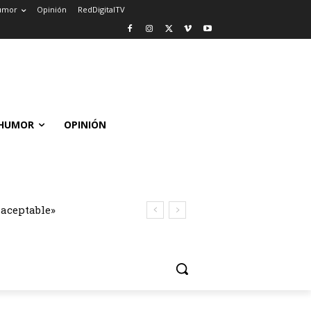
umor
Opinión
RedDigitalTV
HUMOR
OPINIÓN
naceptable»