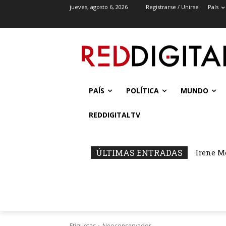
jueves, agosto 6, 2026
Registrarse / Unirse
País
PAÍS
POLÍTICA
MUNDO
REDDIGITALTV
ÚLTIMAS ENTRADAS
Irene M
Etiquetas
Neoconservador