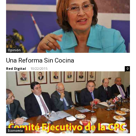
Opinión
Una Reforma Sin Cocina
Red Digital
-
10/22/2015
0
Economía