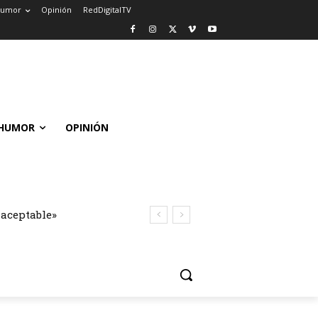
umor
Opinión
RedDigitalTV
HUMOR
OPINIÓN
naceptable»