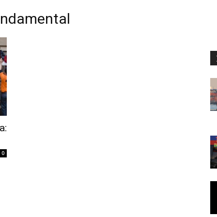
undamental
a:
0