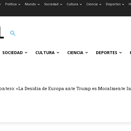
Política
Mundo
Sociedad
Cultura
Ciencia
Deportes
H
SOCIEDAD
CULTURA
CIENCIA
DEPORTES
ontero: «La Desidia de Europa ante Trump es Moralmente I