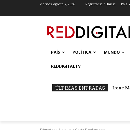
viernes, agosto 7, 2026
Registrarse / Unirse
País
PAÍS
POLÍTICA
MUNDO
REDDIGITALTV
ÚLTIMAS ENTRADAS
Irene M
Etiquetas
Na nueva Carta Fundamental