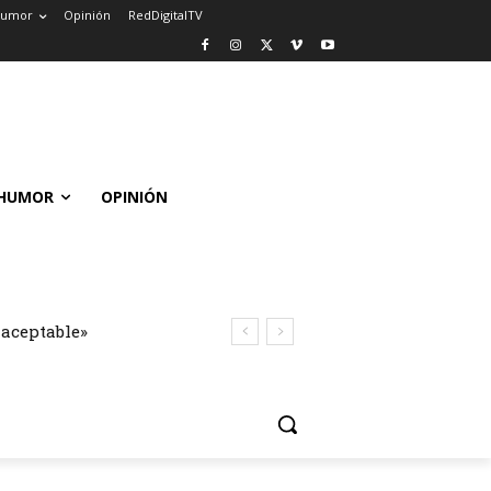
umor
Opinión
RedDigitalTV
HUMOR
OPINIÓN
naceptable»