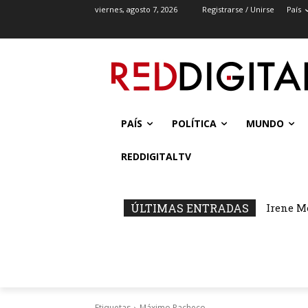
viernes, agosto 7, 2026
Registrarse / Unirse
País
PAÍS
POLÍTICA
MUNDO
REDDIGITALTV
ÚLTIMAS ENTRADAS
Irene M
Etiquetas
Máximo Pacheco