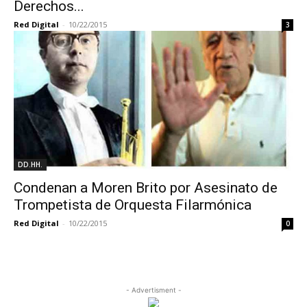
Derechos...
Red Digital
-
10/22/2015
3
DD.HH.
Condenan a Moren Brito por Asesinato de
Trompetista de Orquesta Filarmónica
Red Digital
-
10/22/2015
0
- Advertisment -