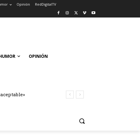
umor
Opinión
RedDigitalTV
HUMOR
OPINIÓN
naceptable»