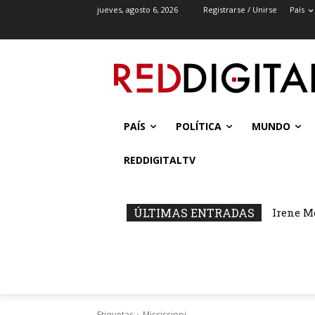
jueves, agosto 6, 2026
Registrarse / Unirse
País
PAÍS
POLÍTICA
MUNDO
REDDIGITALTV
ÚLTIMAS ENTRADAS
Irene M
Etiquetas
Mississippi