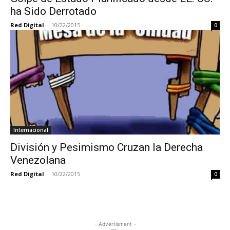
ha Sido Derrotado
Red Digital
-
10/22/2015
0
Internacional
División y Pesimismo Cruzan la Derecha
Venezolana
Red Digital
-
10/22/2015
0
- Advertisment -