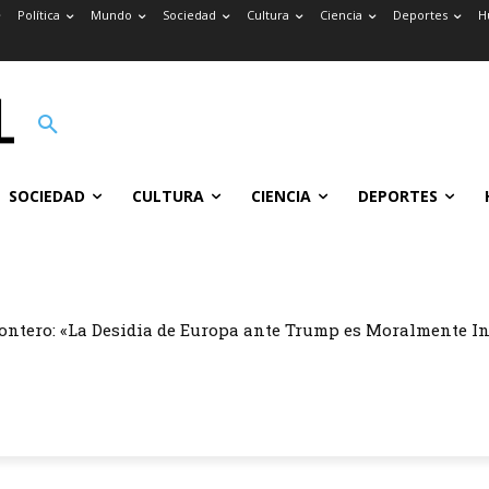
Política
Mundo
Sociedad
Cultura
Ciencia
Deportes
H
SOCIEDAD
CULTURA
CIENCIA
DEPORTES
ontero: «La Desidia de Europa ante Trump es Moralmente I