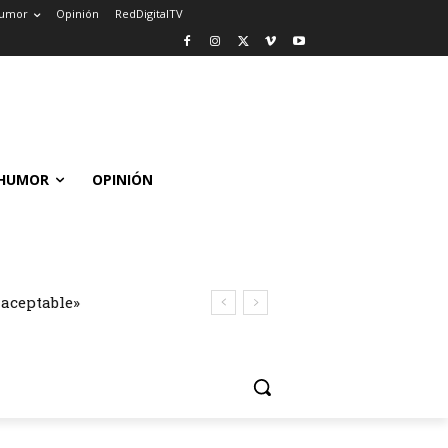
umor
Opinión
RedDigitalTV
HUMOR
OPINIÓN
naceptable»