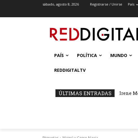
sábado, agosto 8, 2026
Registrarse / Unirse
País
PAÍS
POLÍTICA
MUNDO
REDDIGITALTV
ÚLTIMAS ENTRADAS
Irene M
Etiquetas
Maipú y Cerro Navia