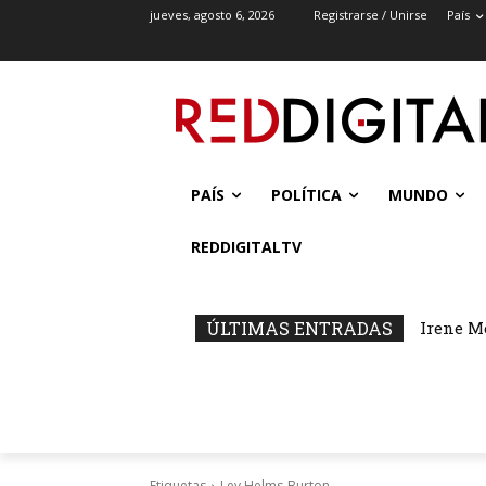
jueves, agosto 6, 2026
Registrarse / Unirse
País
PAÍS
POLÍTICA
MUNDO
REDDIGITALTV
ÚLTIMAS ENTRADAS
Irene M
Etiquetas
Ley Helms-Burton