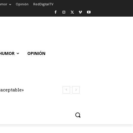
umor
Opinión
RedDigitalTV
HUMOR
OPINIÓN
naceptable»