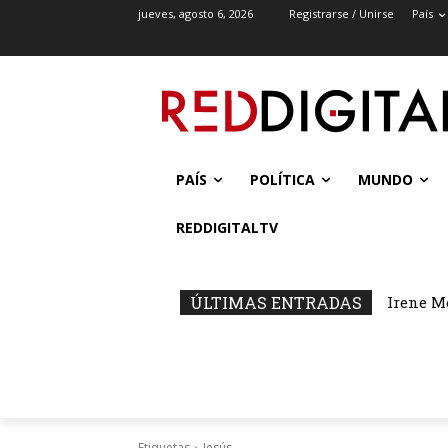
jueves, agosto 6, 2026
Registrarse / Unirse
País
PAÍS
POLÍTICA
MUNDO
REDDIGITALTV
ÚLTIMAS ENTRADAS
Irene M
Etiquetas
Jesús