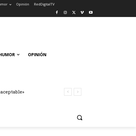
umor
Opinión
RedDigitalTV
HUMOR
OPINIÓN
naceptable»