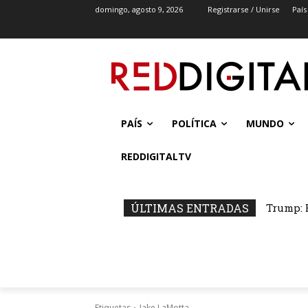
domingo, agosto 9, 2026
Registrarse / Unirse
País
PAÍS
POLÍTICA
MUNDO
REDDIGITALTV
ÚLTIMAS ENTRADAS
Trump: 
Etiquetas
Jake LaMotta