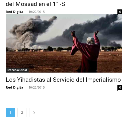
del Mossad en el 11-S
Red Digital
-
10/22/2015
0
Internacional
Los Yihadistas al Servicio del Imperialismo
Red Digital
-
10/22/2015
0
1
2