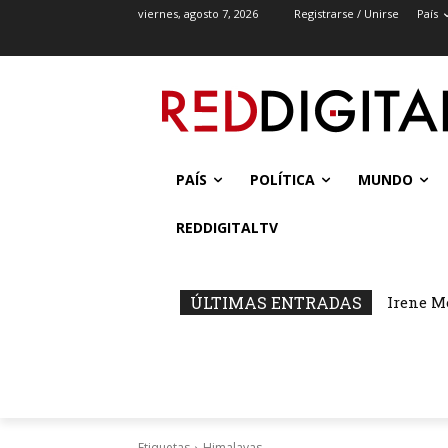
viernes, agosto 7, 2026
Registrarse / Unirse
País
PAÍS
POLÍTICA
MUNDO
REDDIGITALTV
ÚLTIMAS ENTRADAS
Irene M
Etiquetas
Himalayas