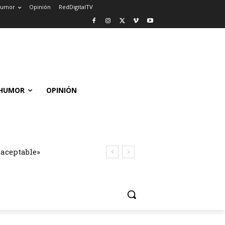
umor
Opinión
RedDigitalTV
HUMOR
OPINIÓN
naceptable»