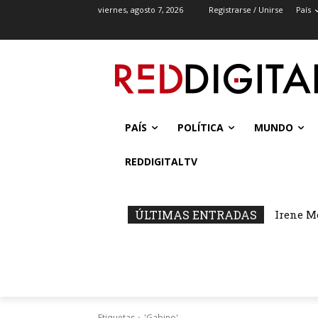
viernes, agosto 7, 2026
Registrarse / Unirse
País
PAÍS
POLÍTICA
MUNDO
REDDIGITALTV
ÚLTIMAS ENTRADAS
Irene M
Etiquetas
'Gabino'