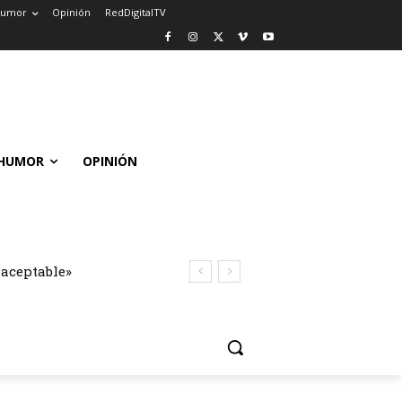
umor
Opinión
RedDigitalTV
HUMOR
OPINIÓN
naceptable»