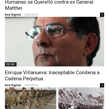
Humanas se Querelló contra ex General
Matthei
Red Digital
-
10/22/2015
0
DD.HH.
Enrique Villanueva: Inaceptable Condena a
Cadena Perpetua
Red Digital
-
10/22/2015
0