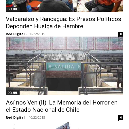
DD.HH.
Valparaíso y Rancagua: Ex Presos Políticos
Deponden Huelga de Hambre
Red Digital
-
10/22/2015
0
DD.HH.
Así nos Ven (II): La Memoria del Horror en
el Estado Nacional de Chile
Red Digital
-
10/22/2015
0