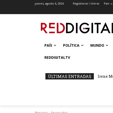
jueves, agosto 6, 2026
Registrarse / Unirse
País
PAÍS
POLÍTICA
MUNDO
REDDIGITALTV
ÚLTIMAS ENTRADAS
Irene M
Etiquetas
Encerrados