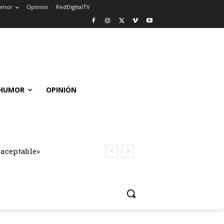
umor
Opinión
RedDigitalTV
HUMOR
OPINIÓN
naceptable»