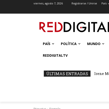
viernes, agosto 7, 2026
Registrarse / Unirse
País
PAÍS
POLÍTICA
MUNDO
REDDIGITALTV
ÚLTIMAS ENTRADAS
Irene M
Etiquetas
Ejemplo