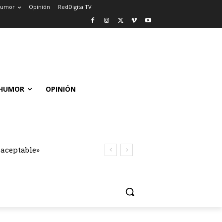
umor
Opinión
RedDigitalTV
HUMOR
OPINIÓN
naceptable»