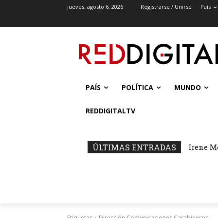
jueves, agosto 6, 2026
Registrarse / Unirse
País
PAÍS
POLÍTICA
MUNDO
REDDIGITALTV
ÚLTIMAS ENTRADAS
Irene M
Etiquetas
Dirección Comunicaciones Carabineros