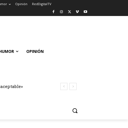
umor
Opinión
RedDigitalTV
HUMOR
OPINIÓN
naceptable»