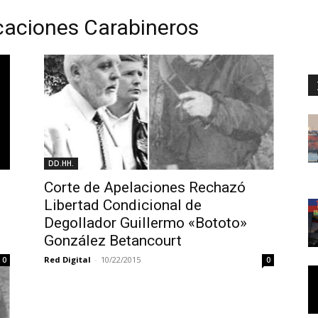
caciones Carabineros
DD.HH.
Corte de Apelaciones Rechazó
Libertad Condicional de
Degollador Guillermo «Bototo»
González Betancourt
Red Digital
-
10/22/2015
0
0