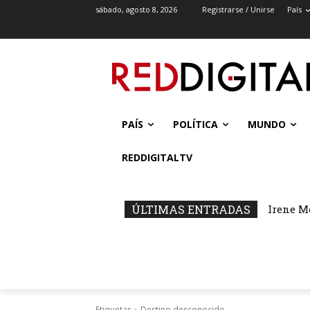
sábado, agosto 8, 2026
Registrarse / Unirse
País
PAÍS
POLÍTICA
MUNDO
REDDIGITALTV
ÚLTIMAS ENTRADAS
Irene M
Etiquetas
Destino desconocido.