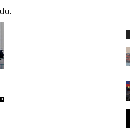
do.
0