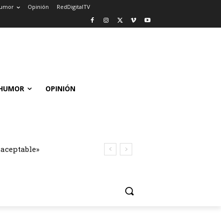
umor
Opinión
RedDigitalTV
HUMOR
OPINIÓN
naceptable»