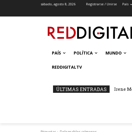
sábado, agosto 8, 2026
Registrarse / Unirse
País
PAÍS
POLÍTICA
MUNDO
REDDIGITALTV
ÚLTIMAS ENTRADAS
Irene M
Etiquetas
Deleznables crímenes.