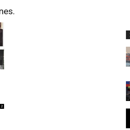
nes.
2