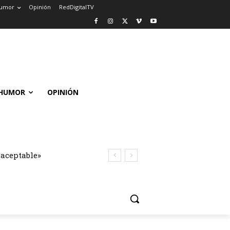
umor
Opinión
RedDigitalTV
HUMOR
OPINIÓN
naceptable»