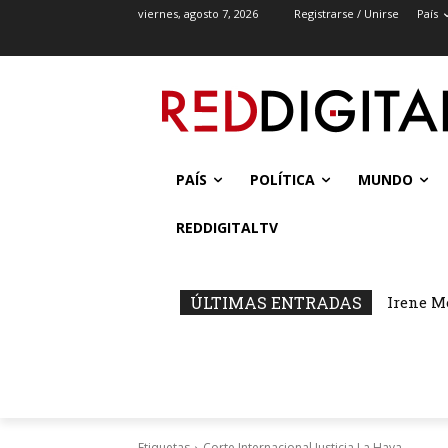
viernes, agosto 7, 2026
Registrarse / Unirse
País
PAÍS
POLÍTICA
MUNDO
REDDIGITALTV
ÚLTIMAS ENTRADAS
Irene M
Etiquetas
Corte Internacional Justicia La Haya