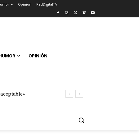
umor
Opinión
RedDigitalTV
HUMOR
OPINIÓN
naceptable»