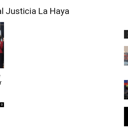
l Justicia La Haya
e
r
0