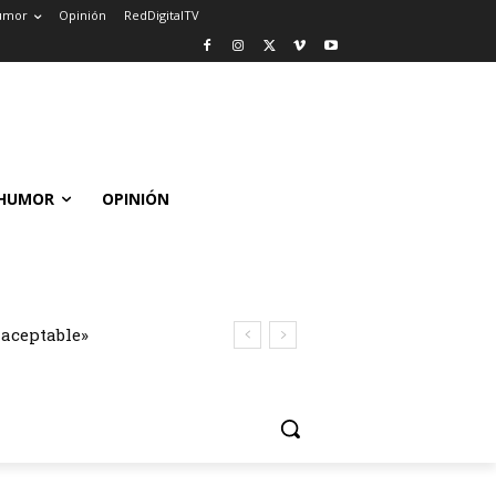
umor
Opinión
RedDigitalTV
HUMOR
OPINIÓN
naceptable»