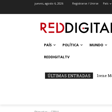
jueves, agosto 6, 2026
Registrarse / Unirse
País
PAÍS
POLÍTICA
MUNDO
REDDIGITALTV
ÚLTIMAS ENTRADAS
Irene M
Etiquetas
CEPAL