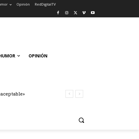
umor
Opinión
RedDigitalTV
HUMOR
OPINIÓN
naceptable»