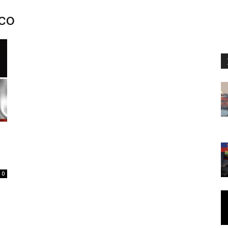
ico
0