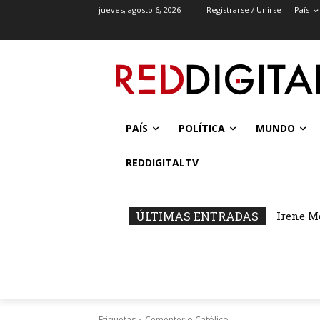
jueves, agosto 6, 2026
Registrarse / Unirse
País
PAÍS
POLÍTICA
MUNDO
REDDIGITALTV
ÚLTIMAS ENTRADAS
Irene M
Etiquetas
Cementerio Católico