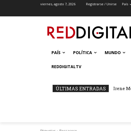
viernes, agosto 7, 2026
Registrarse / Unirse
País
PAÍS
POLÍTICA
MUNDO
REDDIGITALTV
ÚLTIMAS ENTRADAS
Irene M
Etiquetas
Beccacece