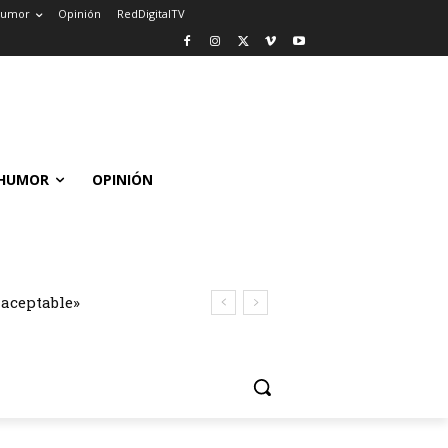
umor
Opinión
RedDigitalTV
HUMOR
OPINIÓN
naceptable»