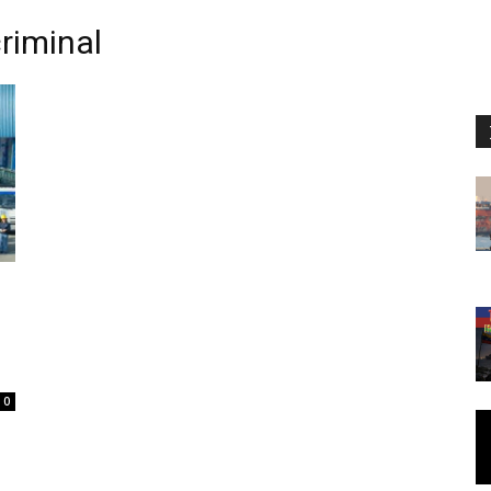
criminal
0