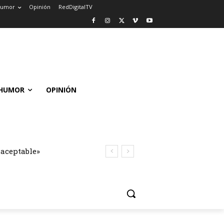
umor
Opinión
RedDigitalTV
HUMOR
OPINIÓN
naceptable»