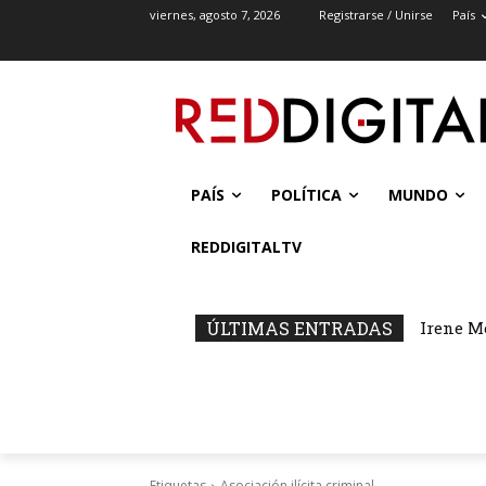
viernes, agosto 7, 2026
Registrarse / Unirse
País
PAÍS
POLÍTICA
MUNDO
REDDIGITALTV
ÚLTIMAS ENTRADAS
Irene M
Etiquetas
Asociación ilícita criminal