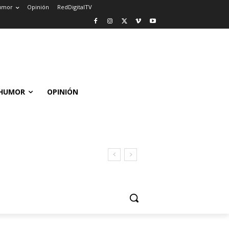
umor
Opinión
RedDigitalTV
HUMOR
OPINIÓN