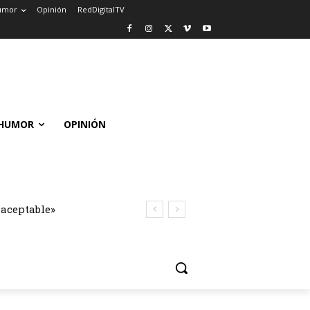
umor
Opinión
RedDigitalTV
HUMOR
OPINIÓN
naceptable»