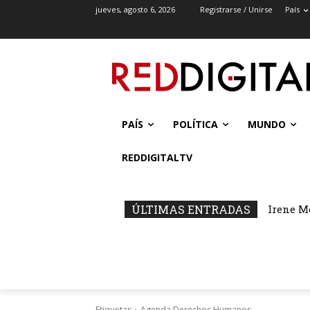
jueves, agosto 6, 2026
Registrarse / Unirse
País
PAÍS
POLÍTICA
MUNDO
REDDIGITALTV
ÚLTIMAS ENTRADAS
Irene M
Etiquetas
Agenda Derechos Humanos