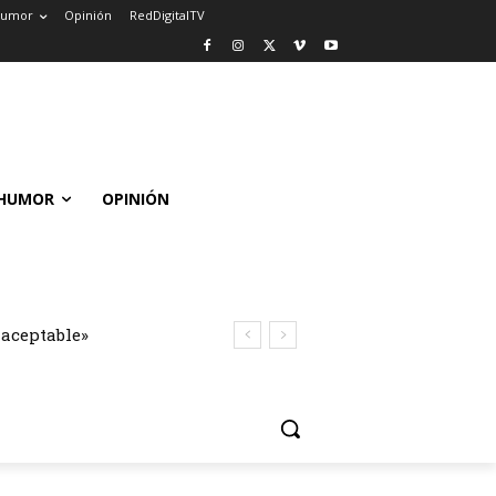
umor
Opinión
RedDigitalTV
HUMOR
OPINIÓN
naceptable»