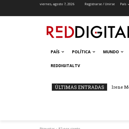
viernes, agosto 7, 2026
Registrarse / Unirse
País
PAÍS
POLÍTICA
MUNDO
REDDIGITALTV
ÚLTIMAS ENTRADAS
Irene M
Etiquetas
82 por ciento