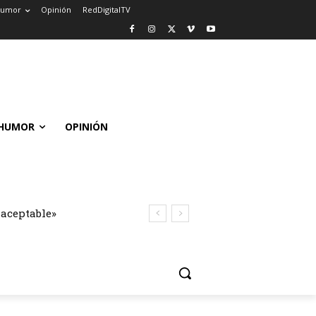
umor
Opinión
RedDigitalTV
HUMOR
OPINIÓN
naceptable»