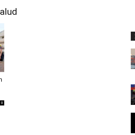
salud
n
0