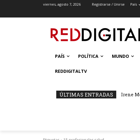
viernes, agosto 7, 2026
Registrarse / Unirse
País
PAÍS
POLÍTICA
MUNDO
REDDIGITALTV
ÚLTIMAS ENTRADAS
Irene M
Etiquetas
15 profesionales salud