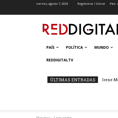
viernes, agosto 7, 2026
Registrarse / Unirse
País
PAÍS
POLÍTICA
MUNDO
REDDIGITALTV
ÚLTIMAS ENTRADAS
Irene M
Etiquetas
1 por ciento