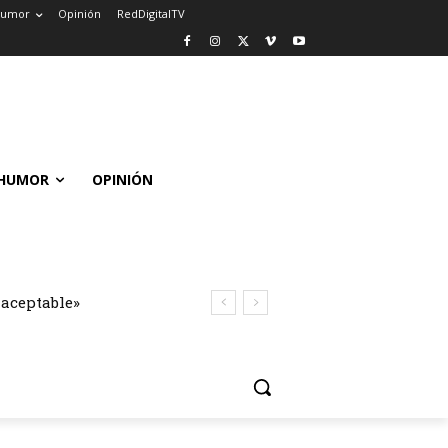
umor
Opinión
RedDigitalTV
HUMOR
OPINIÓN
naceptable»